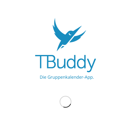
/
20. Dezember 2022
von
Timo
UNSERE PARTNER
Werbe hier
Werbe hier
MEHR ZU TBUDDY
TBuddy UG
ProBuddy
Blog