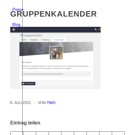
Preise
GRUPPENKALENDER
Blog
Login
Menü
8. JULI 2021
/
VON
TIMO
Eintrag teilen