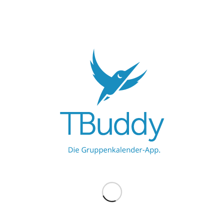
Euch zusammen. So habt Ihr Eure Gruppentermine immer im
Überblick.
Weiterlesen
22. JUNI 2017
/
0 KOMMENTARE
/
VON
TIMO
UNSERE PARTNER
Werbe hier
Werbe hier
MEHR ZU TBUDDY
TBuddy UG