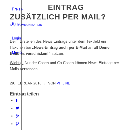
EINTRAG
Preise
ZUSÄTZLICH PER MAIL?
Blog
FAQ
,
KOMMUNIKATION
Login
Beim Erstellen des News Eintrags unter dem Textfeld ein
Häkchen bei
„News-Eintrag auch per E-Mail an all Deine
Menü
Buddies verschicken!“
setzen.
Wichtig:
Nur der Coach und Co-Coach können News Einträge per
Mails versenden
29. FEBRUAR 2016
/
VON
PHILINE
Eintrag teilen