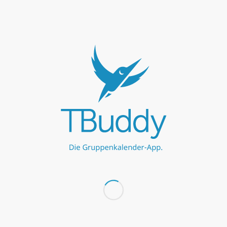
UNSERE PARTNER
Werbe hier
Werbe hier
MEHR ZU TBUDDY
TBuddy UG