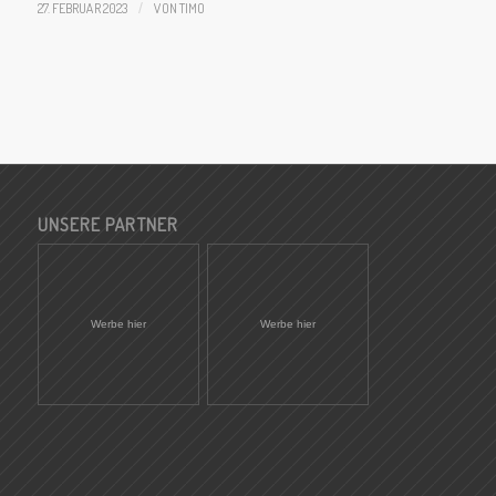
27. FEBRUAR 2023
/
VON
TIMO
UNSERE PARTNER
Werbe hier
Werbe hier