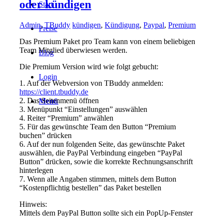
oder kündigen
Start
Admin
,
TBuddy
kündigen
,
Kündigung
,
Paypal
,
Premium
Preise
Das Premium Paket pro Team kann von einem beliebigen
Team Mitglied überwiesen werden.
Blog
Die Premium Version wird wie folgt gebucht:
Login
1. Auf der Webversion von TBuddy anmelden:
https://client.tbuddy.de
2. Das Seitenmenü öffnen
Menü
3. Menüpunkt “Einstellungen” auswählen
4. Reiter “Premium” anwählen
5. Für das gewünschte Team den Button “Premium
buchen” drücken
6. Auf der nun folgenden Seite, das gewünschte Paket
auswählen, die PayPal Verbindung eingeben “PayPal
Button” drücken, sowie die korrekte Rechnungsanschrift
hinterlegen
7. Wenn alle Angaben stimmen, mittels dem Button
“Kostenpflichtig bestellen” das Paket bestellen
Hinweis:
Mittels dem PayPal Button sollte sich ein PopUp-Fenster