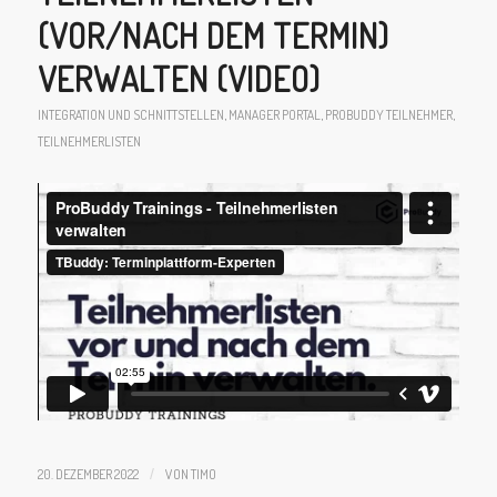
(VOR/NACH DEM TERMIN)
VERWALTEN (VIDEO)
INTEGRATION UND SCHNITTSTELLEN
,
MANAGER PORTAL
,
PROBUDDY
TEILNEHMER
,
TEILNEHMERLISTEN
20. DEZEMBER 2022
/
VON
TIMO