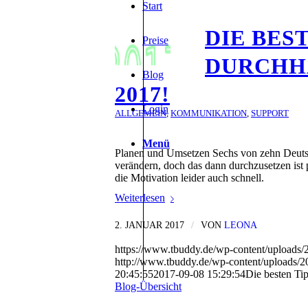
Start
DIE BES
Preise
DURCHH
Blog
2017!
Login
ALLGEMEIN
,
KOMMUNIKATION
,
SUPPORT
Menü
Planen und Umsetzen Sechs von zehn Deutsc
verändern, doch das dann durchzusetzen ist 
die Motivation leider auch schnell.
Weiterlesen
2. JANUAR 2017
/
VON
LEONA
https://www.tbuddy.de/wp-content/upload
http://www.tbuddy.de/wp-content/uploads/2
20:45:55
2017-09-08 15:29:54
Die besten Ti
Blog-Übersicht