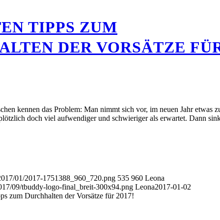
TEN TIPPS ZUM
ALTEN DER VORSÄTZE FÜ
hen kennen das Problem: Man nimmt sich vor, im neuen Jahr etwas z
plötzlich doch viel aufwendiger und schwieriger als erwartet. Dann sink
s/2017/01/2017-1751388_960_720.png
535
960
Leona
017/09/tbuddy-logo-final_breit-300x94.png
Leona
2017-01-02
pps zum Durchhalten der Vorsätze für 2017!