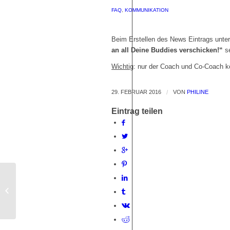
FAQ
,
KOMMUNIKATION
Beim Erstellen des News Eintrags unte
an all Deine Buddies verschicken!“
se
Wichtig
: nur der Coach und Co-Coach k
29. FEBRUAR 2016
/
VON
PHILINE
Eintrag teilen
Wie können die Buddies zu oder
absagen?