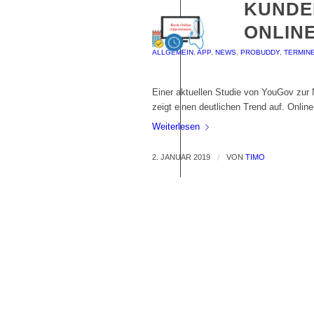
KUNDE
ONLINE
ALLGEMEIN
,
APP
,
NEWS
,
PROBUDDY
,
TERMIN
Einer aktuellen Studie von YouGov zu
zeigt einen deutlichen Trend auf. Onli
Weiterlesen
2. JANUAR 2019
/
VON
TIMO